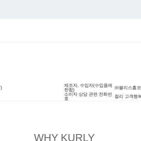
제조자, 수입자(수입품에
)
㈜블리스홈코
한함)
소비자 상담 관련 전화번
컬리 고객행복센
호
WHY KURLY