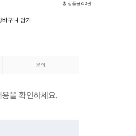
총 상품금액
0
원
장바구니 담기
문의