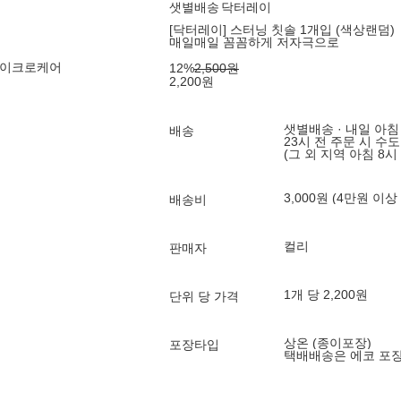
샛별배송
닥터레이
[닥터레이] 스터닝 칫솔 1개입 (색상랜덤)
매일매일 꼼꼼하게 저자극으로
마이크로케어
12
%
2,500
원
2,200
원
샛별배송 · 내일 아침
배송
23시 전 주문 시 수
(그 외 지역 아침 8시
3,000원 (4만원 이상
배송비
컬리
판매자
1개 당 2,200원
단위 당 가격
상온 (종이포장)
포장타입
택배배송은 에코 포