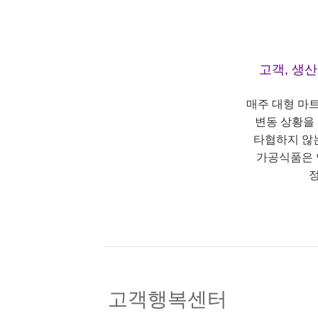
고객, 생
매주 대형 마
변동 상황을
타협하지 않
가공식품은 
정
고객행복센터