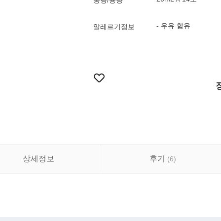
중량/용량
- 우유 함유
알레르기정보
상세정보
후기
(
6
)