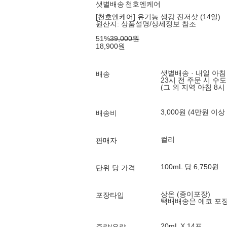
샛별배송
천호엔케어
[천호엔케어] 유기농 생강 진저샷 (14일)
원산지:
상품설명/상세정보 참조
51
%
39,000
원
18,900
원
샛별배송 · 내일 아침
배송
23시 전 주문 시 수
(그 외 지역 아침 8시
3,000원 (4만원 이상
배송비
컬리
판매자
100mL 당 6,750원
단위 당 가격
상온 (종이포장)
포장타입
택배배송은 에코 포
20mL X 14포