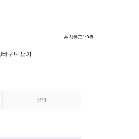
총 상품금액
0
원
장바구니 담기
문의