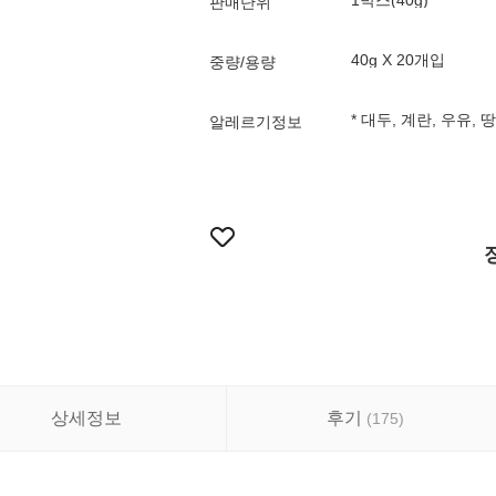
1박스(40g)
판매단위
40g X 20개입
중량/용량
* 대두, 계란, 우유,
알레르기정보
상세정보
후기
(
175
)