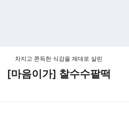
차지고 쫀득한 식감을 제대로 살린
[마음이가] 찰수수팥떡