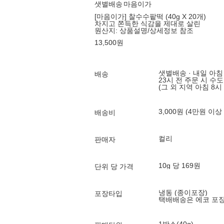
샛별배송
마음이가
[마음이가] 찰수수팥떡 (40g X 20개)
차지고 쫀득한 식감을 제대로 살린
원산지:
상품설명/상세정보 참조
13,500
원
샛별배송 · 내일 아침
배송
23시 전 주문 시 수
(그 외 지역 아침 8시
3,000원 (4만원 이상
배송비
컬리
판매자
10g 당 169원
단위 당 가격
냉동 (종이포장)
포장타입
택배배송은 에코 포