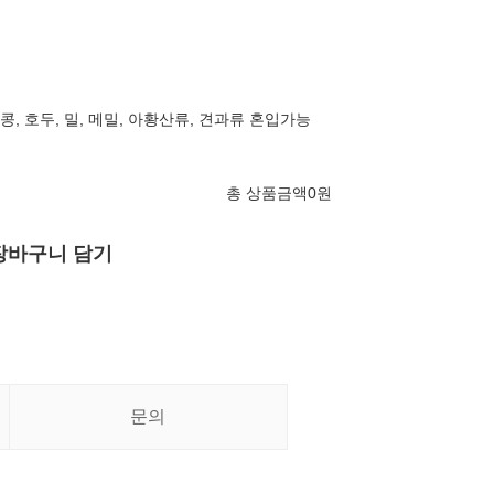
 땅콩, 호두, 밀, 메밀, 아황산류, 견과류 혼입가능
총 상품금액
0
원
장바구니 담기
문의