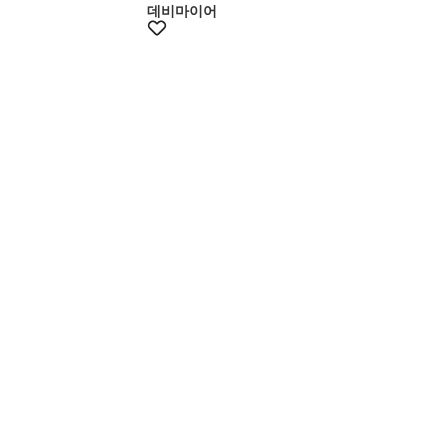
데비마이어
+15%쿠폰