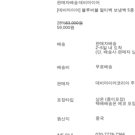
판매자배송
데비마이어
[데비마이어] 블루버블 멀티백 보냉백 5종 
28
%
83,000
원
59,000
원
판매자배송
배송
2~5일 내 도착
(단, 배송사·판매자 
무료배송
배송비
데비마이어코리아 주식회사(
판매자
상온 (종이포장)
포장타입
택배배송은 에코 포
중국
원산지
070-7778-7366