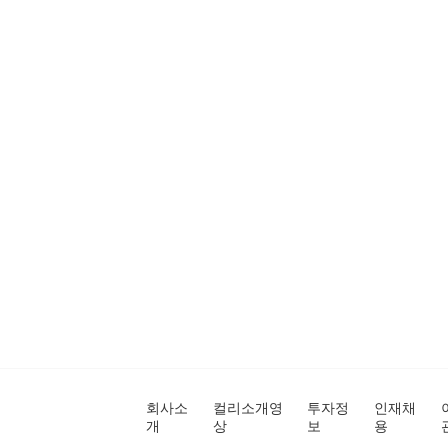
회사소
컬리소개영
투자정
인재채
개
상
보
용