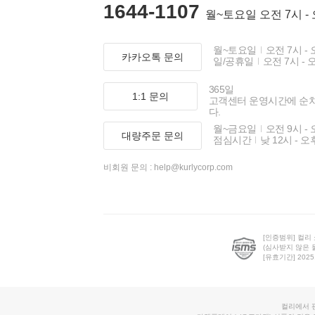
1644-1107
월~토요일 오전 7시 -
월~토요일
오전 7시 - 
카카오톡 문의
일/공휴일
오전 7시 - 
365일
1:1 문의
고객센터 운영시간에 순
다.
월~금요일
오전 9시 - 
대량주문 문의
점심시간
낮 12시 - 오
비회원 문의 :
help@kurlycorp.com
[인증범위] 컬리
(심사받지 않은 
[유효기간] 2025.0
컬리에서 