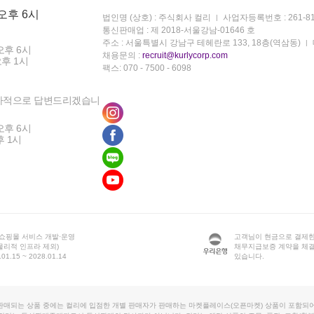
 오후 6시
법인명 (상호) : 주식회사 컬리
사업자등록번호 : 261-81
통신판매업 : 제 2018-서울강남-01646 호
주소 : 서울특별시 강남구 테헤란로 133, 18층(역삼동)
오후 6시
채용문의 :
recruit@kurlycorp.com
오후 1시
팩스: 070 - 7500 - 6098
차적으로 답변드리겠습니
오후 6시
후 1시
 쇼핑몰 서비스 개발·운영
고객님이 현금으로 결제한
물리적 인프라 제외)
채무지급보증 계약을 체
1.15 ~ 2028.01.14
있습니다.
판매되는 상품 중에는 컬리에 입점한 개별 판매자가 판매하는 마켓플레이스(오픈마켓) 상품이 포함되어