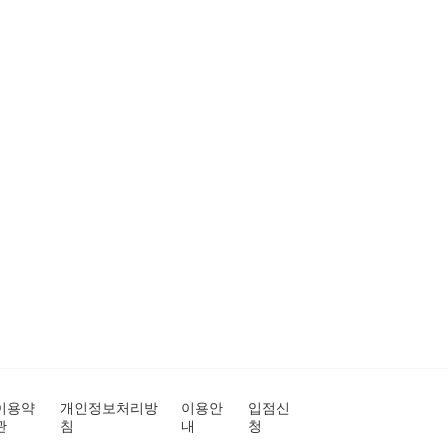
이용약
개인정보처리방
이용안
입점신
관
침
내
청