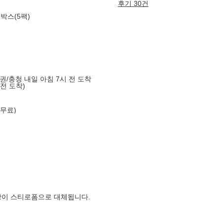
후기 30건
박스(5팩)
도권/충청 내일 아침 7시 전 도착
 전 도착)
 무료)
장이 스티로폼으로 대체됩니다.