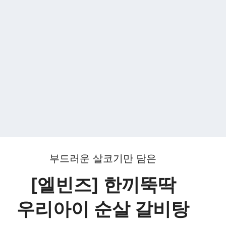
부드러운 살코기만 담은
[엘빈즈] 한끼뚝딱
우리아이 순살 갈비탕