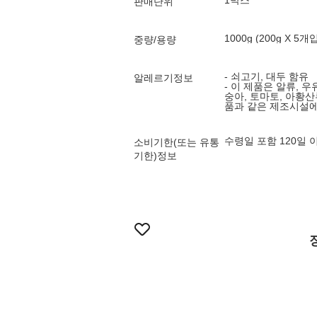
1박스
판매단위
1000g (200g X 5개
중량/용량
- 쇠고기, 대두 함유
알레르기정보
- 이 제품은 알류, 우유
숭아, 토마토, 아황산
품과 같은 제조시설에
수령일 포함 120일
소비기한(또는 유통
기한)정보