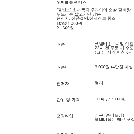
샛별배송
엘빈즈
[엘빈즈] 한끼뚝딱 우리아이 순살 갈비탕 1
부드러운 살코기만 담은
원산지:
상품설명/상세정보 참조
10
%
24,000
원
21,600
원
샛별배송 · 내일 아침
배송
23시 전 주문 시 수
(그 외 지역 아침 8시
3,000원 (4만원 이상
배송비
컬리
판매자
100g 당 2,160원
단위 당 가격
상온 (종이포장)
포장타입
택배배송은 에코 포