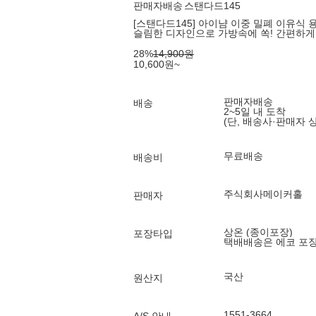
판매자배송
스탠다드145
[스탠다드145] 아이냠 이중 밀폐 이유식 용기
슬림한 디자인으로 가방속에 쏙! 간편하게
28
%
14,900
원
10,600
원
~
판매자배송
배송
2~5일 내 도착
(단, 배송사·판매자 
무료배송
배송비
주식회사메이커홀
판매자
상온 (종이포장)
포장타입
택배배송은 에코 포
국산
원산지
1551-3664