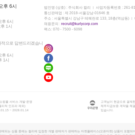
 오후 6시
법인명 (상호) : 주식회사 컬리
사업자등록번호 : 261-81
통신판매업 : 제 2018-서울강남-01646 호
주소 : 서울특별시 강남구 테헤란로 133, 18층(역삼동)
오후 6시
채용문의 :
recruit@kurlycorp.com
오후 1시
팩스: 070 - 7500 - 6098
차적으로 답변드리겠습니
오후 6시
후 1시
 쇼핑몰 서비스 개발·운영
고객님이 현금으로 결제한
물리적 인프라 제외)
채무지급보증 계약을 체
1.15 ~ 2028.01.14
있습니다.
판매되는 상품 중에는 컬리에 입점한 개별 판매자가 판매하는 마켓플레이스(오픈마켓) 상품이 포함되어