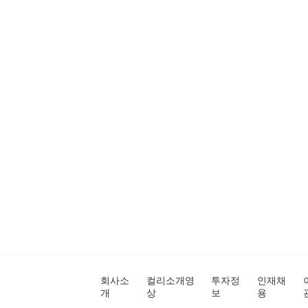
회사소
컬리소개영
투자정
인재채
개
상
보
용