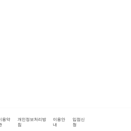
이용약
개인정보처리방
이용안
입점신
관
침
내
청