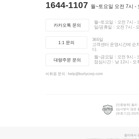
1644-1107
월~토요일 오전 7시 -
월~토요일
오전 7시 - 
카카오톡 문의
일/공휴일
오전 7시 - 
365일
1:1 문의
고객센터 운영시간에 순
다.
월~금요일
오전 9시 - 
대량주문 문의
점심시간
낮 12시 - 오
비회원 문의 :
help@kurlycorp.com
[인증범위] 컬리
(심사받지 않은 
[유효기간] 2025.0
컬리에서 