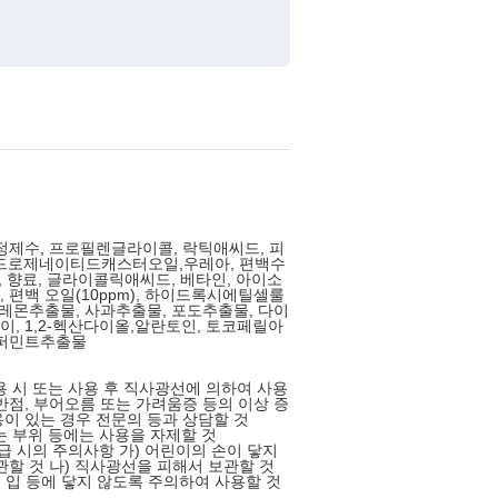
정제수, 프로필렌글라이콜, 락틱애씨드, 피
이드로제네이티드캐스터오일,우레아, 편백수
pm), 향료, 글라이콜릭애씨드, 베타인, 아이소
 편백 오일(10ppm), 하이드록시에틸셀룰
 레몬추출물, 사과추출물, 포도추출물, 다이
, 1,2-헥산다이올,알란토인, 토코페릴아
페퍼민트추출물
사용 시 또는 사용 후 직사광선에 의하여 사용
반점, 부어오름 또는 가려움증 등의 이상 증
이 있는 경우 전문의 등과 상담할 것
있는 부위 등에는 사용을 자제할 것
취급 시의 주의사항 가) 어린이의 손이 닿지
관할 것 나) 직사광선을 피해서 보관할 것
또는 입 등에 닿지 않도록 주의하여 사용할 것