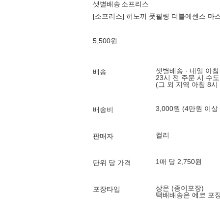
샛별배송
소프리스
[소프리스] 히노끼 풋필링 더블에센스 마스
5,500
원
샛별배송 · 내일 아침
배송
23시 전 주문 시 수
(그 외 지역 아침 8시
3,000원 (4만원 이상
배송비
컬리
판매자
1매 당 2,750원
단위 당 가격
상온 (종이포장)
포장타입
택배배송은 에코 포