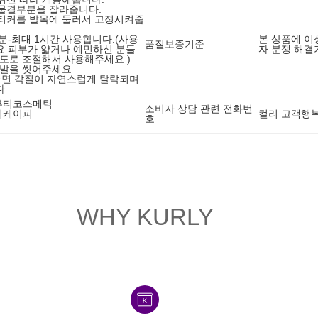
 물결부분을 잘라줍니다.
스티커를 발목에 둘러서 고정시켜줍
5분-최대 1시간 사용합니다.(사용
본 상품에 이
품질보증기준
요 피부가 얇거나 예민하신 분들
자 분쟁 해결
정도로 조절해서 사용해주세요.)
 발을 씻어주세요.
 지나면 각질이 자연스럽게 탈락되며
.
뷰티코스메틱
소비자 상담 관련 전화번
치케이피
컬리 고객행복센
호
WHY KURLY