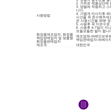
2. 가위로 제품상단에
3. 양발에 착용하고 
니다.
4. 가볍게 마사지후 4
사용방법
시간을 꼭 준수해주세
은 사용시간을 30분 
5. 사용후 꼭 미온수로
6. 사용후 4-7일이
보들보들한 발이 됩니다
화장품제조업자, 화장품
제조업체-㈜레인보유
책임판매업자 및 맞춤형
책임판매업자-㈜에이
화장품판매업자
제조국
대한민국