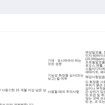
변성알코올, 
이지-60하
(20,000p
기재 · 표시하여야 하는
프로필알코올,
모든 성분
로오스,멘톨,
소듐이디티에이
세테이트, 
기능성 화장품 심사(또는
해당사항없음
보고) 필 여부
1) 화장품 
부위가 붉은 
상이나 부작용
/ 사용기한 15 개월 이상 남은 상
사용할 때의 주의사항
2) 상처가 
3) 보관 및 
않는 곳에 보
4) 눈, 코 
절취선 따라 개봉해줍니다.