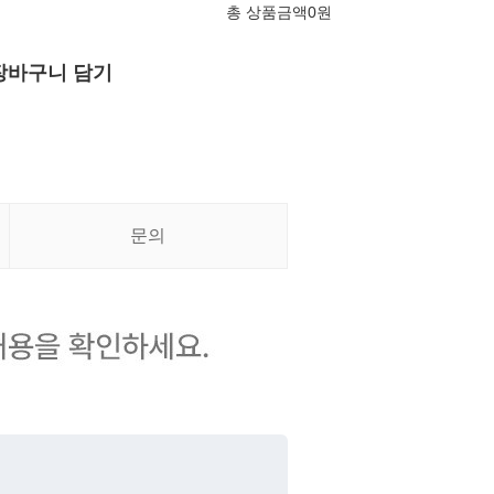
총 상품금액
0
원
장바구니 담기
문의