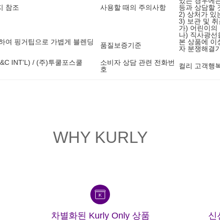
있는 경우에
지 참조
사용할 때의 주의사항
등과 상담할 
2) 상처가 
3) 보관 및 
가) 어린이의
나) 직사광선
 하여 핑거팁으로 가볍게 블렌딩
본 상품에 이
품질보증기준
자 분쟁해결
INT'L) / (주)투쿨포스쿨
소비자 상담 관련 전화번
컬리 고객행복센
호
WHY KURLY
차별화된 Kurly Only 상품
신