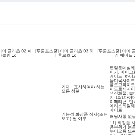
아이 글리츠 02 피
[투쿨포스쿨] 아이 글리츠 03 허
[투쿨포스쿨] 아이 글
파클링 1g
니 후르츠 1g
리 에이드 
헵틸운데실레
이카, 마이
케이트, 하이
늄디옥사이드,
플로고파이트,
기재 · 표시하여야 하는
이드로제네이
모든 성분
색산화철, 
지-10/1다
이메티콘, 틴
에리스리틸테
메이트
기능성 화장품 심사(또는
해당사항 없
보고) 필 여부
" 1) 화장품
용부위가 붉은
부어오름 또는