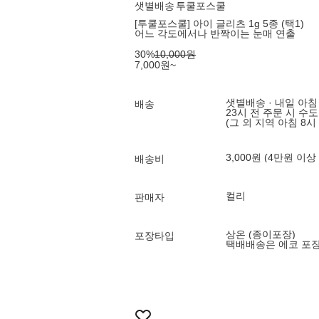
샛별배송
투쿨포스쿨
[투쿨포스쿨] 아이 글리츠 1g 5종 (택1)
어느 각도에서나 반짝이는 눈매 연출
쿨
30
%
10,000
원
7,000
원
~
샛별배송 · 내일 아침
배송
23시 전 주문 시 수
(그 외 지역 아침 8시
3,000원 (4만원 이상
배송비
컬리
판매자
상온 (종이포장)
포장타입
택배배송은 에코 포