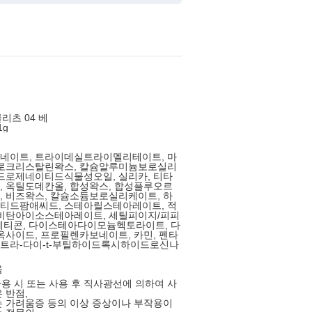
리츠 04 베
1g
네이트, 트라이데실트라이멜리테이트, 마
크로크리스탈린왁스, 칼슘알루미늄보로실리
드로제네이티드식물성오일, 실리카, 티타
 옥틸도데칸올, 합성왁스, 합성플루오르
 비즈왁스, 칼슘소듐보로실리케이트, 하
티드팜애씨드, 스테아릴스테아레이트, 적
솔비탄아이소스테아레이트, 세틸피이지/피피
이메티콘, 다이스테아다이모늄헥토라이트, 다
옥사이드, 프로필렌카보네이트, 카민, 펜타
트라-다이-t-부틸하이드록시하이드로신나
음
 사용 시 또는 사용 후 직사광선에 의하여 사
 반점,
 가려움증 등의 이상 증상이나 부작용이