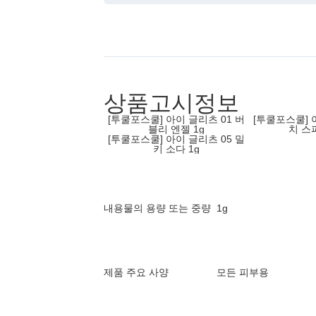
상품고시정보
[투쿨포스쿨] 아이 글리츠 01 버
[투쿨포스쿨] 
블리 엔젤 1g
치 스
[투쿨포스쿨] 아이 글리츠 05 밀
키 소다 1g
내용물의 용량 또는 중량
1g
제품 주요 사양
모든 피부용