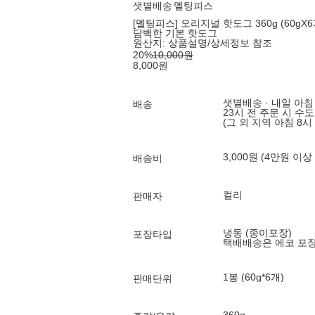
샛별배송
멜팅피스
[멜팅피스] 오리지널 핫도그 360g (60gX
담백한 기본 핫도그
원산지:
상품설명/상세정보 참조
20
%
10,000
원
8,000
원
샛별배송 · 내일 아침
배송
23시 전 주문 시 수
(그 외 지역 아침 8시
3,000원 (4만원 이상
배송비
컬리
판매자
냉동 (종이포장)
포장타입
택배배송은 에코 포
1봉 (60g*6개)
판매단위