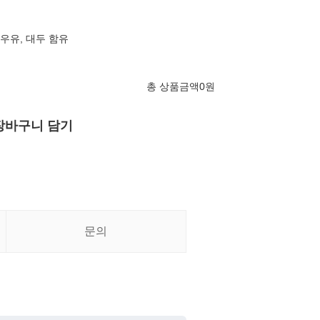
, 우유, 대두 함유
총 상품금액
0
원
장바구니 담기
문의