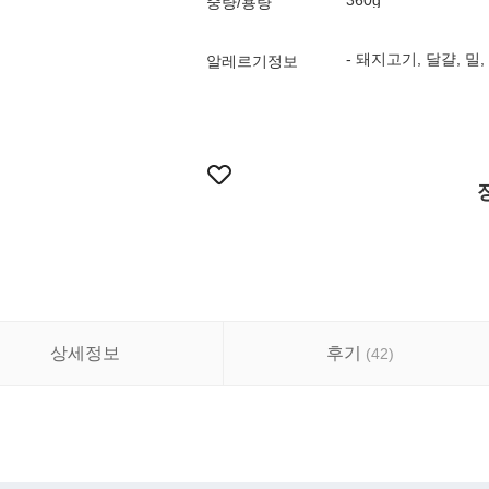
360g
중량/용량
- 돼지고기, 달걀, 밀
알레르기정보
상세정보
후기
(
42
)