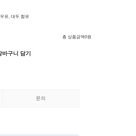
, 우유, 대두 함유
총 상품금액
0
원
장바구니 담기
문의