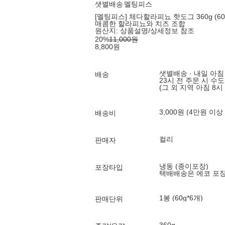
샛별배송
멜팅피스
[멜팅피스] 체다할라피뇨 핫도그 360g (60
매콤한 할라피뇨와 치즈 조합
원산지:
상품설명/상세정보 참조
20
%
11,000
원
8,800
원
샛별배송 · 내일 아침
배송
23시 전 주문 시 수
(그 외 지역 아침 8시
3,000원 (4만원 이상
배송비
컬리
판매자
냉동 (종이포장)
포장타입
택배배송은 에코 포
1봉 (60g*6개)
판매단위