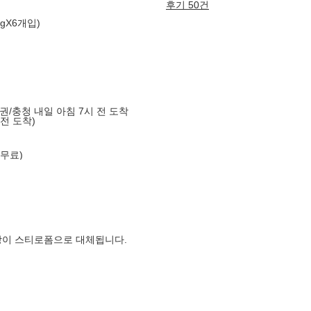
후기 50건
gX6개입)
도권/충청 내일 아침 7시 전 도착
 전 도착)
 무료)
장이 스티로폼으로 대체됩니다.