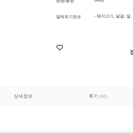
360g
중량/용량
- 돼지고기, 달걀, 밀
알레르기정보
상세정보
후기
(
50
)