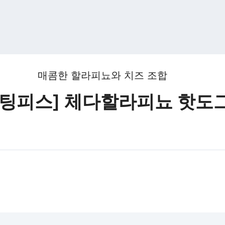
매콤한 할라피뇨와 치즈 조합
멜팅피스] 체다할라피뇨 핫도