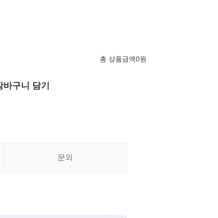
총 상품금액
0
원
장바구니 담기
문의