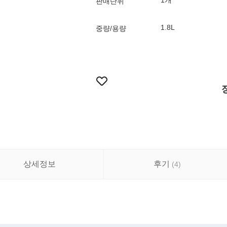
1개
판매단위
1.8L
중량/용량
상세정보
후기
(
4
)