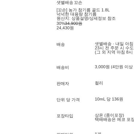
샛별배송
꼬손
[꼬손] 농가 참기름 골드 1.8L
넉넉한 대용량 참기름
원산지:
상품설명/상세정보 참조
30
%
34,900
원
24,430
원
샛별배송 · 내일 아침
배송
23시 전 주문 시 수
(그 외 지역 아침 8시
3,000원 (4만원 이상
배송비
컬리
판매자
10mL 당 136원
단위 당 가격
상온 (종이포장)
포장타입
택배배송은 에코 포