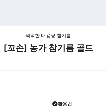
넉넉한 대용량 참기름
[꼬손] 농가 참기름 골드
활용법