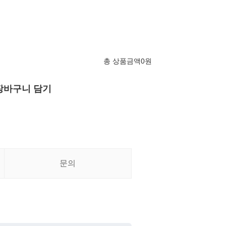
총 상품금액
0
원
장바구니 담기
문의