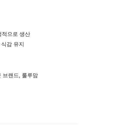
위생적으로 생산
 식감 유지
 브랜드, 룰루맘