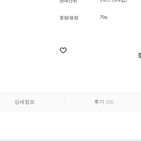
1박스 (5개입)
판매단위
70g
중량/용량
상세정보
후기
(
25
)