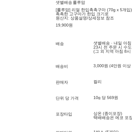
샛별배송
룰루맘
[룰루맘] 리얼 한입촉촉구마 (70g x 5개입)
촉촉한 고구마가 한입 크기로
원산지:
상품설명/상세정보 참조
19,900
원
샛별배송 · 내일 아침
배송
23시 전 주문 시 수
(그 외 지역 아침 8시
3,000원 (4만원 이상
배송비
컬리
판매자
10g 당 569원
단위 당 가격
상온 (종이포장)
포장타입
택배배송은 에코 포