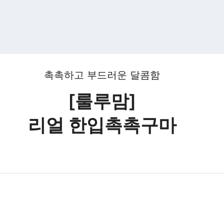
촉촉하고 부드러운 달콤함
[룰루맘]
리얼 한입촉촉구마