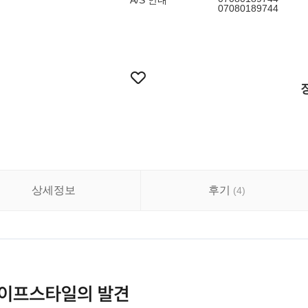
A/S 안내
07080189744
상세정보
후기
(
4
)