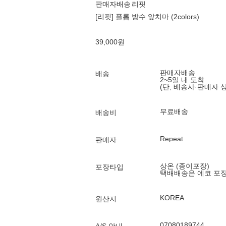
판매자배송
리핏
[리핏] 플롭 방수 앞치마 (2colors)
39,000
원
판매자배송
배송
2~5일 내 도착
(단, 배송사·판매자 
무료배송
배송비
Repeat
판매자
상온 (종이포장)
포장타입
택배배송은 에코 포
KOREA
원산지
07080189744