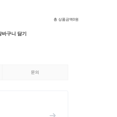
총 상품금액
0
원
장바구니 담기
문의