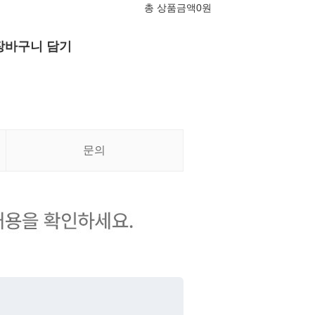
총 상품금액
0
원
장바구니 담기
문의