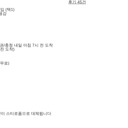
후기 45건
입 (택1)
용감
도권/충청 내일 아침 7시 전 도착
 전 도착)
 무료)
장이 스티로폼으로 대체됩니다.