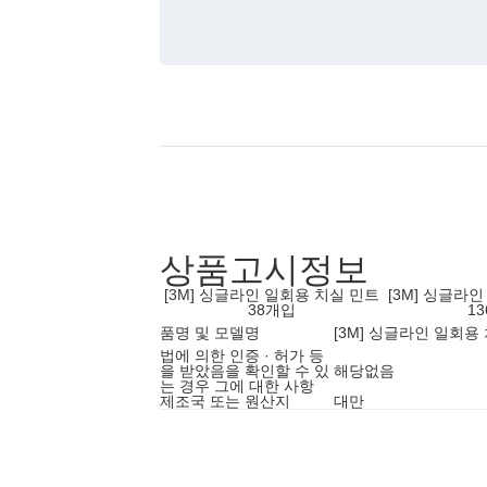
상품고시정보
[3M] 싱글라인 일회용 치실 민트
[3M] 싱글라
38개입
1
품명 및 모델명
[3M] 싱글라인 일회용
법에 의한 인증 · 허가 등
을 받았음을 확인할 수 있
해당없음
는 경우 그에 대한 사항
제조국 또는 원산지
대만