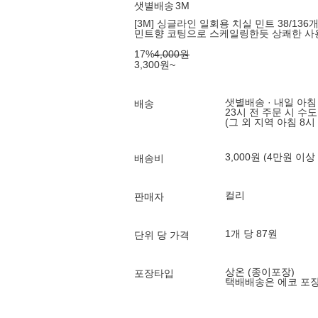
샛별배송
3M
[3M] 싱글라인 일회용 치실 민트 38/136개
민트향 코팅으로 스케일링한듯 상쾌한 사
17
%
4,000
원
3,300
원
~
샛별배송 · 내일 아침
배송
23시 전 주문 시 수
(그 외 지역 아침 8시
3,000원 (4만원 이상
배송비
컬리
판매자
1개 당 87원
단위 당 가격
상온 (종이포장)
포장타입
택배배송은 에코 포