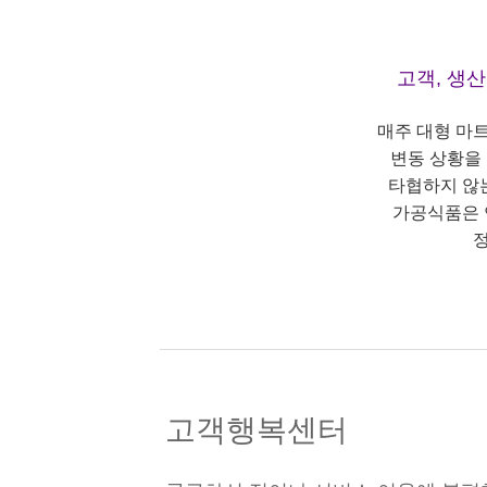
고객, 생
매주 대형 마
변동 상황을
타협하지 않
가공식품은 
정
고객행복센터