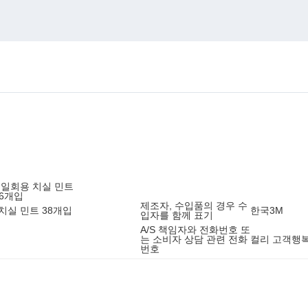
인 일회용 치실 민트
36개입
제조자, 수입품의 경우 수
 치실 민트 38개입
한국3M
입자를 함께 표기
A/S 책임자와 전화번호 또
는 소비자 상담 관련 전화
컬리 고객행복센
번호