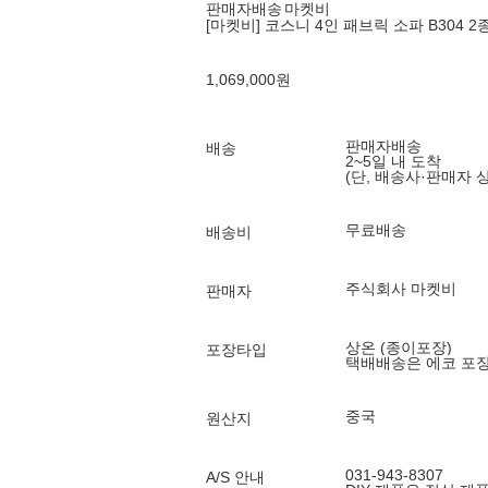
판매자배송
마켓비
[마켓비] 코스니 4인 패브릭 소파 B304 2종
1,069,000
원
판매자배송
배송
2~5일 내 도착
(단, 배송사·판매자 
무료배송
배송비
주식회사 마켓비
판매자
상온 (종이포장)
포장타입
택배배송은 에코 포
중국
원산지
031-943-8307
A/S 안내