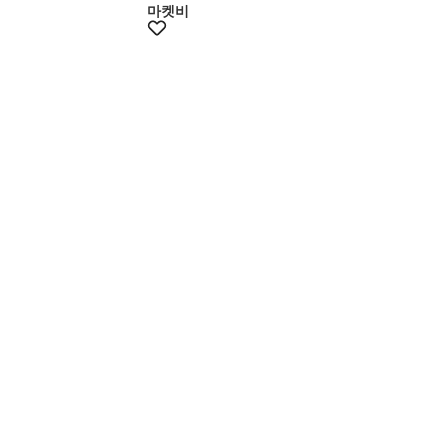
마켓비
+10%쿠폰