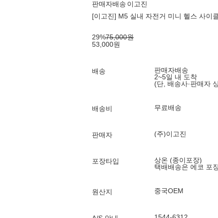
판매자배송
이고진
[이고진] M5 실내 자전거 미니 헬스 사이클
29
%
75,000
원
53,000
원
판매자배송
배송
2~5일 내 도착
(단, 배송사·판매자 
무료배송
배송비
(주)이고진
판매자
상온 (종이포장)
포장타입
택배배송은 에코 포
중국OEM
원산지
1544-6312