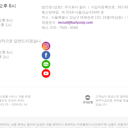
 오후 6시
법인명 (상호) : 주식회사 컬리
사업자등록번호 : 261-81
통신판매업 : 제 2018-서울강남-01646 호
주소 : 서울특별시 강남구 테헤란로 133, 18층(역삼동)
오후 6시
채용문의 :
recruit@kurlycorp.com
오후 1시
팩스: 070 - 7500 - 6098
차적으로 답변드리겠습니
오후 6시
후 1시
 쇼핑몰 서비스 개발·운영
고객님이 현금으로 결제한
물리적 인프라 제외)
채무지급보증 계약을 체
1.15 ~ 2028.01.14
있습니다.
판매되는 상품 중에는 컬리에 입점한 개별 판매자가 판매하는 마켓플레이스(오픈마켓) 상품이 포함되어