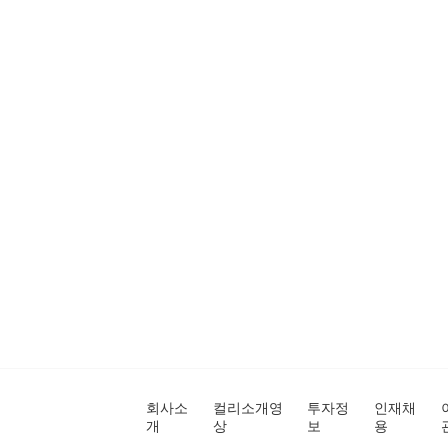
회사소
컬리소개영
투자정
인재채
개
상
보
용