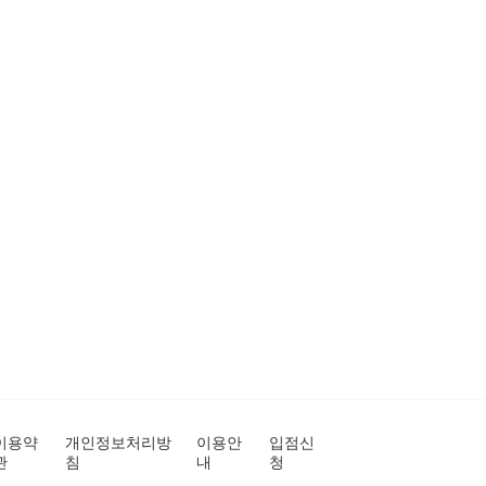
이용약
개인정보처리방
이용안
입점신
관
침
내
청