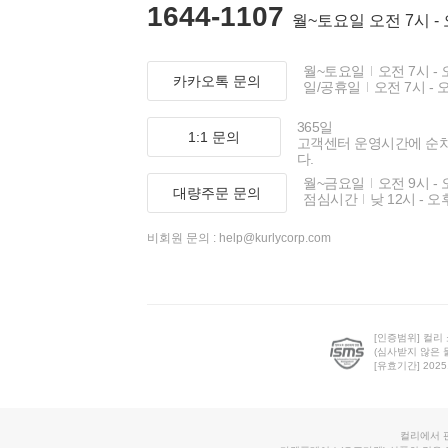
1644-1107
월~토요일 오전 7시 -
월~토요일
오전 7시 - 
카카오톡 문의
일/공휴일
오전 7시 - 
365일
1:1 문의
고객센터 운영시간에 순
다.
월~금요일
오전 9시 - 
대량주문 문의
점심시간
낮 12시 - 오
비회원 문의 :
help@kurlycorp.com
[인증범위] 컬리
(심사받지 않은 
[유효기간] 2025.0
컬리에서 