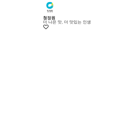
멤버스25%쿠폰
청정원
더 나은 맛, 더 맛있는 인생