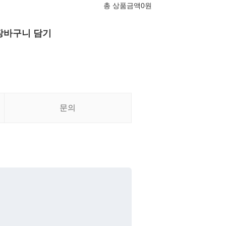
총 상품금액
0
원
장바구니 담기
문의