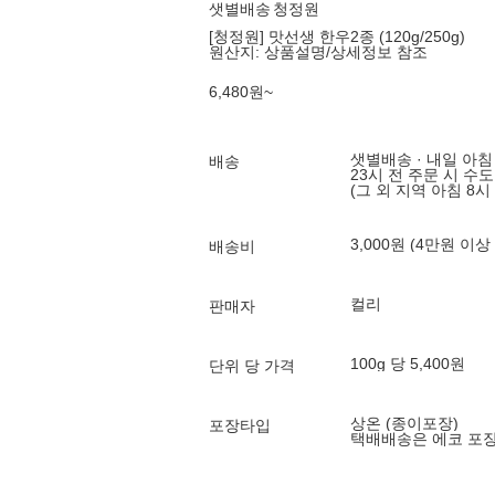
샛별배송
청정원
[청정원] 맛선생 한우2종 (120g/250g)
원산지:
상품설명/상세정보 참조
6,480
원
~
샛별배송 · 내일 아침
배송
23시 전 주문 시 수
(그 외 지역 아침 8시
3,000원 (4만원 이상
배송비
컬리
판매자
100g 당 5,400원
단위 당 가격
상온 (종이포장)
포장타입
택배배송은 에코 포