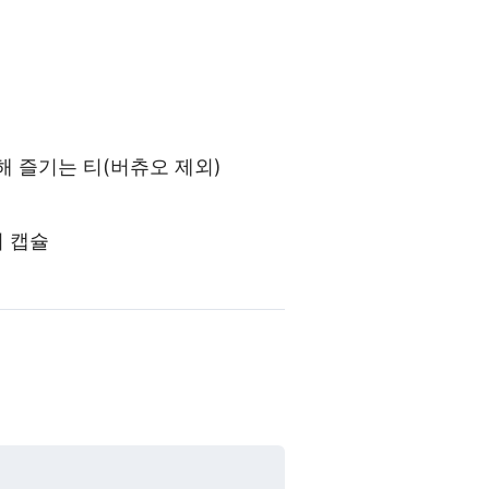
 즐기는 티(버츄오 제외)
티 캡슐