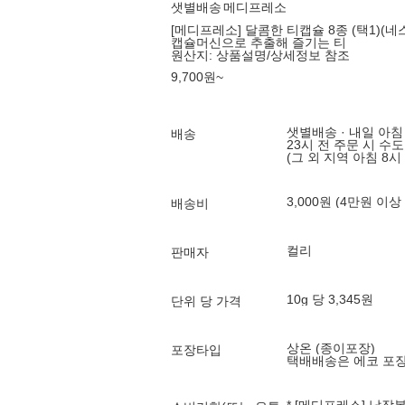
샛별배송
메디프레소
[메디프레소] 달콤한 티캡슐 8종 (택1)(
캡슐머신으로 추출해 즐기는 티
원산지:
상품설명/상세정보 참조
9,700
원
~
샛별배송 · 내일 아침
배송
23시 전 주문 시 수
(그 외 지역 아침 8시
3,000원 (4만원 이상
배송비
컬리
판매자
10g 당 3,345원
단위 당 가격
상온 (종이포장)
포장타입
택배배송은 에코 포