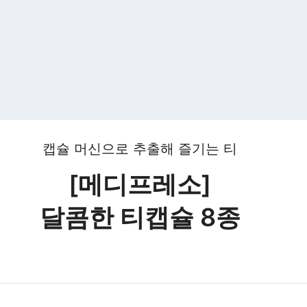
캡슐 머신으로 추출해 즐기는 티
[메디프레소]
달콤한 티캡슐
8종