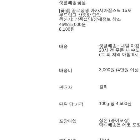
샛별배송
꽃샘
[꽃샘] 꿀로장생 아카시아꿀스틱 15포
부드럽고 산뜻한 단맛
원산지:
상품설명/상세정보 참조
46
%
15,000
원
8,100
원
샛별배송 · 내일 아침
배송
23시 전 주문 시 수
(그 외 지역 아침 8시
3,000원 (4만원 이상
배송비
컬리
판매자
100g 당 4,500원
단위 당 가격
상온 (종이포장)
포장타입
택배배송은 에코 포