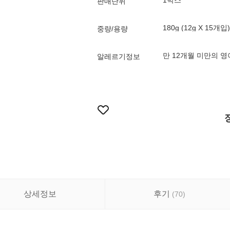
1박스
판매단위
180g (12g X 15개입)
중량/용량
만 12개월 미만의 
알레르기정보
상세정보
후기
(
70
)