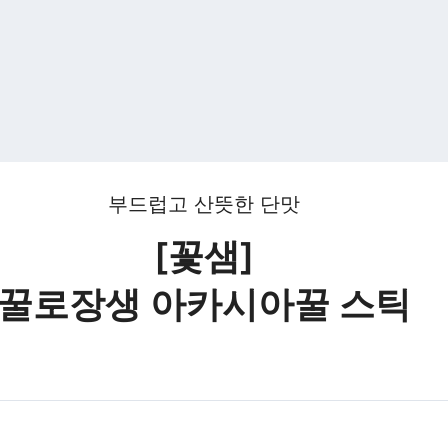
부드럽고 산뜻한 단맛
[꽃샘]
꿀로장생 아카시아꿀 스틱