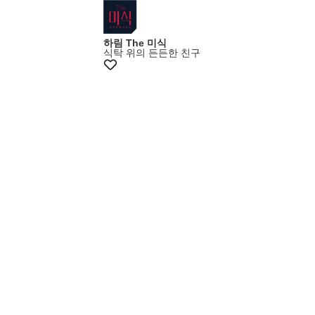
하림 The 미식
식탁 위의 든든한 친구