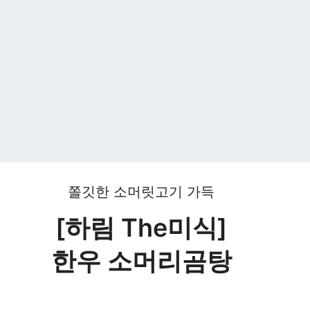
쫄깃한 소머릿고기 가득
[하림 The미식]
한우 소머리곰탕