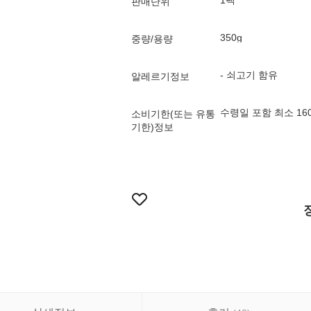
1팩
판매단위
350g
중량/용량
- 쇠고기 함유
알레르기정보
수령일 포함 최소 1
소비기한(또는 유통
기한)정보