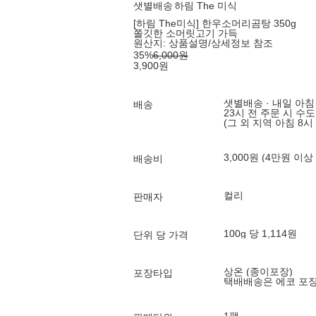
샛별배송
하림 The 미식
[하림 The미식] 한우소머리곰탕 350g
쫄깃한 소머릿고기 가득
원산지:
상품설명/상세정보 참조
35
%
6,000
원
3,900
원
샛별배송 · 내일 아침
배송
23시 전 주문 시 수
(그 외 지역 아침 8시
3,000원 (4만원 이상
배송비
컬리
판매자
100g 당 1,114원
단위 당 가격
상온 (종이포장)
포장타입
택배배송은 에코 포