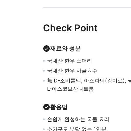
Check Point
재료와 성분
국내산 한우 소머리
국내산 한우 사골육수
無 D-소비톨액, 아스파탐(감미료), 
L-아스코브산나트룸
활용법
손쉽게 완성하는 국물 요리
소가구도 부담 없는 1인분