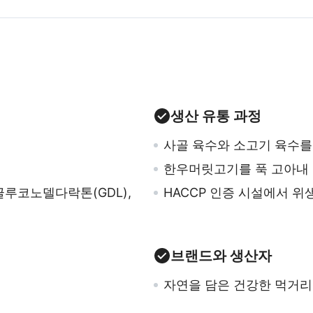
생산 유통 과정
사골 육수와 소고기 육수를
한우머릿고기를 푹 고아내
글루코노델다락톤(GDL),
HACCP 인증 시설에서 
브랜드와 생산자
자연을 담은 건강한 먹거리