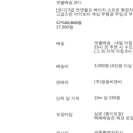
샛별배송
코디
[코디] 3겹 천연펄프 베이지 소프트 화장지 
고급스런 아이보리 색상 무형광 무잉크 무
42
%
30,900
원
17,900
원
샛별배송 · 내일 아침
배송
23시 전 주문 시 수
(그 외 지역 아침 8시
3,000원 (4만원 이상
배송비
(주)쌍용씨앤비
판매자
10m 당 199원
단위 당 가격
상온 (종이포장)
포장타입
택배배송은 에코 포
세종특별자치시