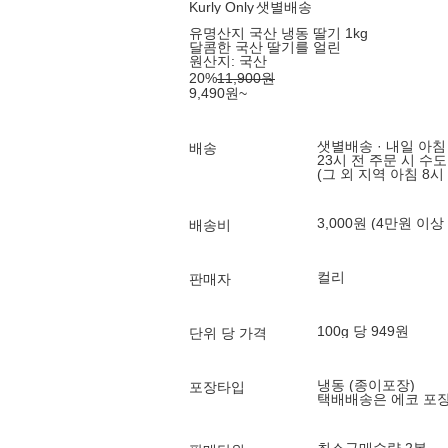
Kurly Only
샛별배송
유명산지 국산 냉동 딸기 1kg
달콤한 국산 딸기를 얼린
원산지:
국산
20
%
11,900
원
9,490
원
~
샛별배송 · 내일 아침
배송
23시 전 주문 시 수
(그 외 지역 아침 8시
3,000원 (4만원 이상
배송비
컬리
판매자
100g 당 949원
단위 당 가격
냉동 (종이포장)
포장타입
택배배송은 에코 포