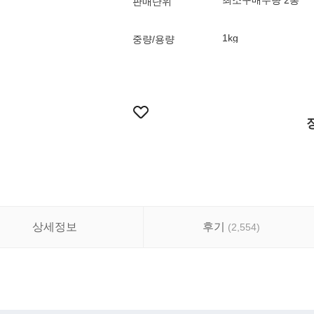
최소구매수량 2봉
판매단위
1kg
중량/용량
상세정보
후기
(
2,554
)