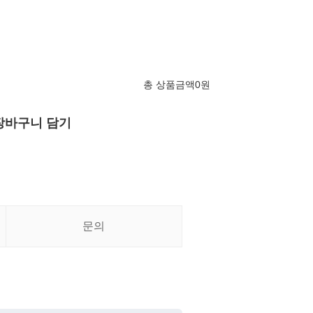
총 상품금액
0
원
장바구니 담기
문의