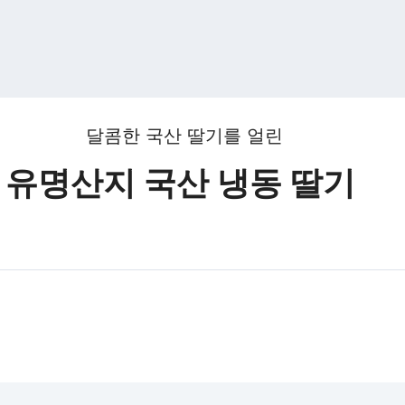
달콤한 국산 딸기를 얼린
유명산지 국산 냉동 딸기