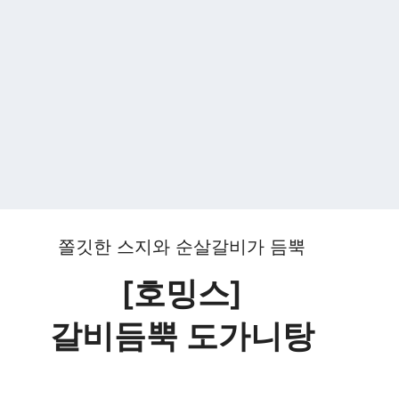
쫄깃한 스지와 순살갈비가 듬뿍
[호밍스]
갈비듬뿍 도가니탕