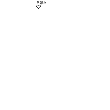
호밍스
멤버스25%쿠폰