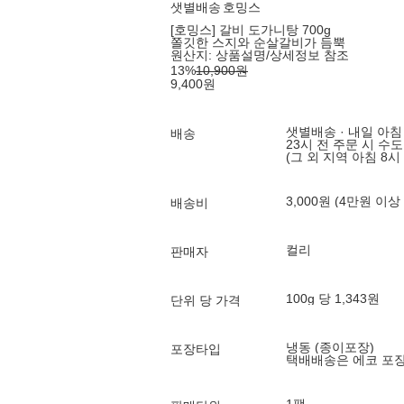
샛별배송
호밍스
[호밍스] 갈비 도가니탕 700g
쫄깃한 스지와 순살갈비가 듬뿍
원산지:
상품설명/상세정보 참조
13
%
10,900
원
9,400
원
샛별배송 · 내일 아침
배송
23시 전 주문 시 수
(그 외 지역 아침 8시
3,000원 (4만원 이상
배송비
컬리
판매자
100g 당 1,343원
단위 당 가격
냉동 (종이포장)
포장타입
택배배송은 에코 포