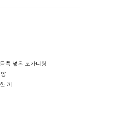
 듬뿍 넣은 도가니탕
 양
한 끼