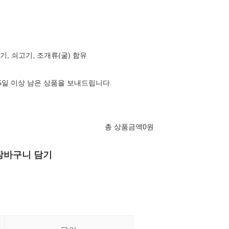
닭고기, 쇠고기, 조개류(굴) 함유
65일 이상 남은 상품을 보내드립니다.
총 상품금액
0
원
장바구니 담기