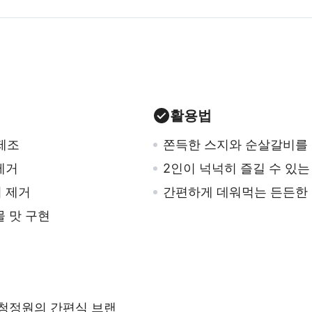
활용법
제조
쫀득한 스지와 순살갈비를
제거
2인이 넉넉히 즐길 수 있는
 제거
간편하게 데워먹는 든든한 
물 맛 구현
 청정원의 간편식 브랜