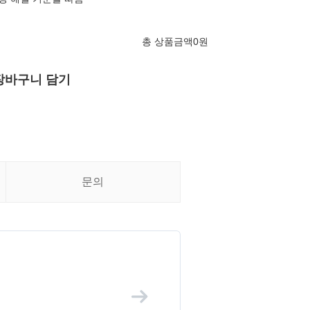
총 상품금액
0
원
장바구니 담기
문의