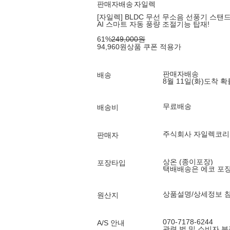
판매자배송
자일렉
[자일렉] BLDC 무선 무소음 선풍기 스탠드
AI 스마트 자동 풍량 조절기능 탑재!
61
%
249,000
원
94,960
원
상품 쿠폰 적용가
판매자배송
배송
8월 11일(화)
도착 
무료배송
배송비
주식회사 자일렉코리
판매자
상온 (종이포장)
포장타입
택배배송은 에코 포
상품설명/상세정보 
원산지
070-7178-6244
A/S 안내
관련 법 및 소비자 