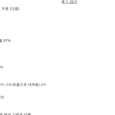
후기 26건
 무풍 (단품)
확률
97
%
아
장이 스티로폼으로 대체됩니다.
참조
분쟁 해결 기준을 따름