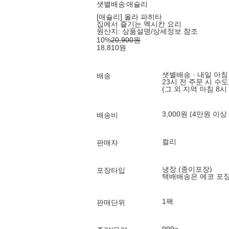
샛별배송
애슐리
[애슐리] 올라 파히타
집에서 즐기는 멕시칸 요리
원산지:
상품설명/상세정보 참조
10
%
20,900
원
18,810
원
샛별배송 · 내일 아침
배송
23시 전 주문 시 수
(그 외 지역 아침 8시
3,000원 (4만원 이상
배송비
컬리
판매자
냉장 (종이포장)
포장타입
택배배송은 에코 포
1팩
판매단위