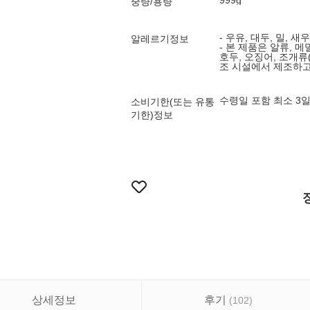
999g
중량/용량
- 우유, 대두, 밀, 
알레르기정보
- 본 제품은 알류, 메
호두, 오징어, 조개류
조 시설에서 제조하
수령일 포함 최소 3
소비기한(또는 유통
기한)정보
상세정보
후기
(
102
)