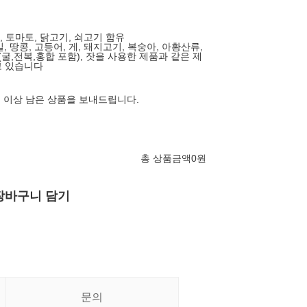
새우, 토마토, 닭고기, 쇠고기 함유
밀, 땅콩, 고등어, 게, 돼지고기, 복숭아, 아황산류,
(굴,전복,홍합 포함), 잣을 사용한 제품과 같은 제
고 있습니다
일 이상 남은 상품을 보내드립니다.
총 상품금액
0
원
장바구니 담기
문의