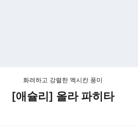
화려하고 강렬한 멕시칸 풍미
[애슐리] 올라 파히타