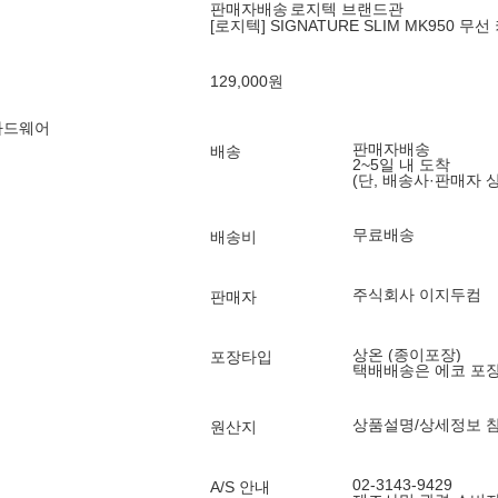
판매자배송
로지텍 브랜드관
[로지텍] SIGNATURE SLIM MK950 
129,000
원
하드웨어
판매자배송
배송
2~5일 내 도착
(단, 배송사·판매자 
무료배송
배송비
주식회사 이지두컴
판매자
상온 (종이포장)
포장타입
택배배송은 에코 포
상품설명/상세정보 
원산지
02-3143-9429
A/S 안내