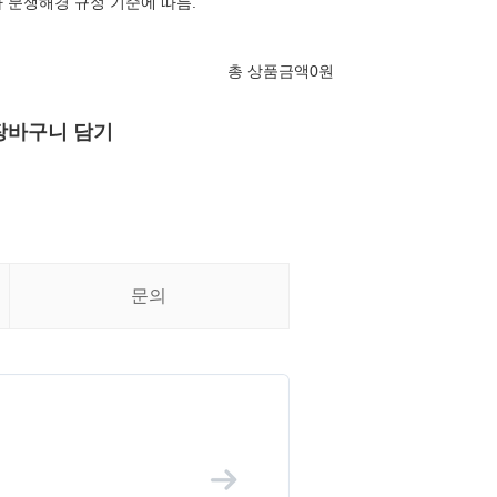
 분쟁해경 규정 기준에 따름.
총 상품금액
0
원
장바구니 담기
문의