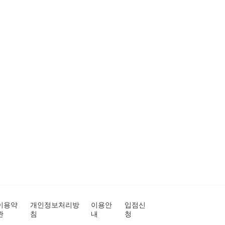
이용약
개인정보처리방
이용안
입점신
관
침
내
청