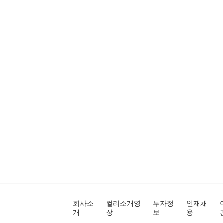
회사소
컬리소개영
투자정
인재채
개
상
보
용