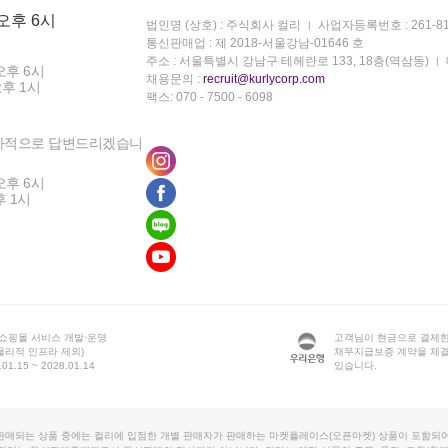
 오후 6시
법인명 (상호) : 주식회사 컬리
사업자등록번호 : 261-81
통신판매업 : 제 2018-서울강남-01646 호
주소 : 서울특별시 강남구 테헤란로 133, 18층(역삼동)
오후 6시
채용문의 :
recruit@kurlycorp.com
오후 1시
팩스: 070 - 7500 - 6098
차적으로 답변드리겠습니
오후 6시
후 1시
 쇼핑몰 서비스 개발·운영
고객님이 현금으로 결제한
물리적 인프라 제외)
채무지급보증 계약을 체
1.15 ~ 2028.01.14
있습니다.
판매되는 상품 중에는 컬리에 입점한 개별 판매자가 판매하는 마켓플레이스(오픈마켓) 상품이 포함되어