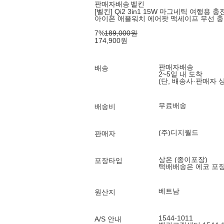
판매자배송
벨킨
[벨킨] Qi2 3in1 15W 마그네틱 여행용 충
아이폰 애플워치 에어팟 맥세이프 무선 
7
%
189,000
원
174,900
원
판매자배송
배송
2~5일 내 도착
(단, 배송사·판매자 
무료배송
배송비
(주)디지월드
판매자
상온 (종이포장)
포장타입
택배배송은 에코 포
베트남
원산지
1544-1011
A/S 안내