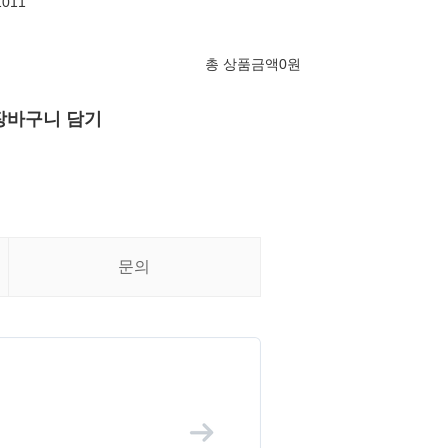
011
총 상품금액
0
원
장바구니 담기
문의