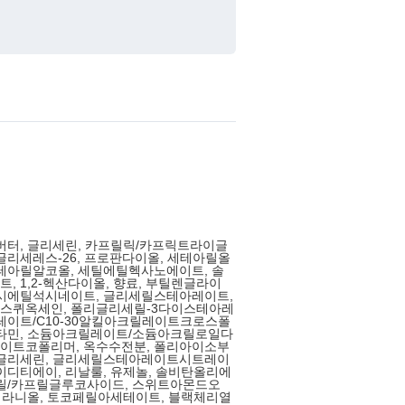
버터, 글리세린, 카프릴릭/카프릭트라이글
글리세레스-26, 프로판다이올, 세테아릴올
테아릴알코올, 세틸에틸헥사노에이트, 솔
, 1,2-헥산다이올, 향료, 부틸렌글라이
톡시에틸석시네이트, 글리세릴스테아레이트,
스퀴옥세인, 폴리글리세릴-3다이스테아레
레이트/C10-30알킬아크릴레이트크로스폴
메타민, 소듐아크릴레이트/소듐아크릴로일다
이트코폴리머, 옥수수전분, 폴리아이소부
실글리세린, 글리세릴스테아레이트시트레이
이디티에이, 리날룰, 유제놀, 솔비탄올리에
릴릴/카프릴글루코사이드, 스위트아몬드오
 제라니올, 토코페릴아세테이트, 블랙체리열