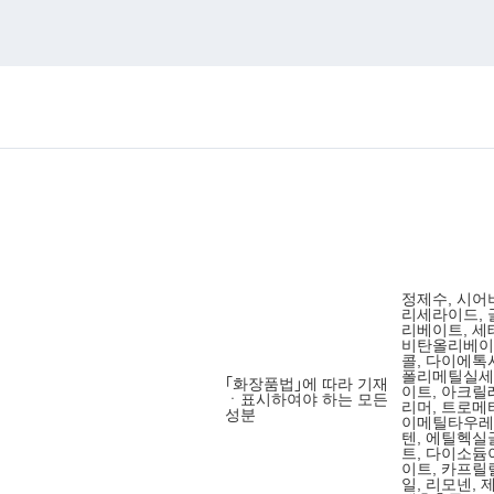
정제수, 시어
리세라이드, 
리베이트, 세
비탄올리베이트
콜, 다이에
폴리메틸실세
｢화장품법｣에 따라 기재
이트, 아크릴
ㆍ표시하여야 하는 모든
리머, 트로
성분
이메틸타우레
텐, 에틸헥
트, 다이소듐
이트, 카프
일, 리모넨,