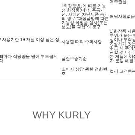
매추출물
｢화장품법｣에 따른 기능
성 화장품(미백, 주름개
선, 자외선 차단제품 등)
해당사항없음
의 경우 “화장품법에 따른
기능성 화장품 심사(또는
보고)를 필함”의 문구
1)화장품 사
부위가 붉은 
/ 사용기한 19 개월 이상 남은 상
상이나 부작용
사용할 때의 주의사항
2)상처가 있
취급 시 주의
관할 것 나)
 때마다 적당량을 덜어 부드럽게
본 제품에 이
품질보증기준
다.
자 분쟁 해결
소비자 상담 관련 전화번
컬리 고객행복센
호
WHY KURLY