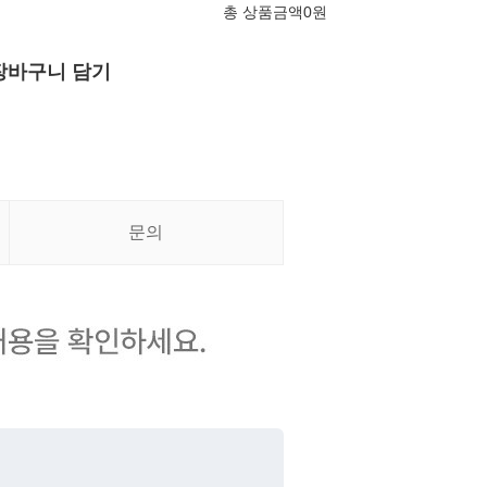
총 상품금액
0
원
장바구니 담기
문의