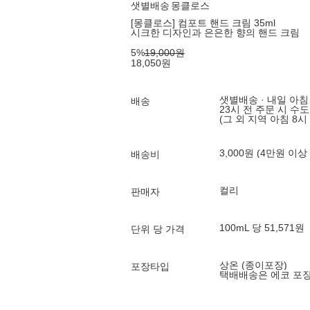
샛별배송
몽클로스
[몽클로스] 컴포트 핸드 크림 35ml
시크한 디자인과 은은한 향의 핸드 크림
5
%
19,000
원
18,050
원
샛별배송 · 내일 아침
배송
23시 전 주문 시 수
(그 외 지역 아침 8시
3,000원 (4만원 이상
배송비
컬리
판매자
100mL 당 51,571원
단위 당 가격
상온 (종이포장)
포장타입
택배배송은 에코 포