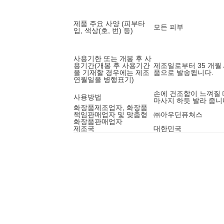
제품 주요 사양 (피부타
모든 피부
입, 색상(호, 번) 등)
사용기한 또는 개봉 후 사
용기간(개봉 후 사용기간
제조일로부터 35 개월 
을 기재할 경우에는 제조
품으로 발송됩니다.
연월일을 병행표기)
손에 건조함이 느껴질
사용방법
마사지 하듯 발라 줍니
화장품제조업자, 화장품
책임판매업자 및 맞춤형
㈜아우딘퓨쳐스
화장품판매업자
제조국
대한민국