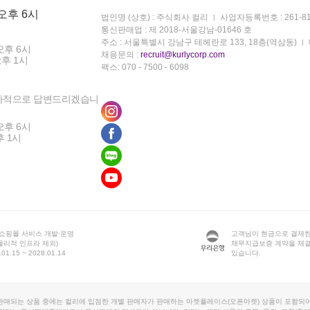
 오후 6시
법인명 (상호) : 주식회사 컬리
사업자등록번호 : 261-81
통신판매업 : 제 2018-서울강남-01646 호
주소 : 서울특별시 강남구 테헤란로 133, 18층(역삼동)
오후 6시
채용문의 :
recruit@kurlycorp.com
오후 1시
팩스: 070 - 7500 - 6098
차적으로 답변드리겠습니
오후 6시
후 1시
 쇼핑몰 서비스 개발·운영
고객님이 현금으로 결제한
물리적 인프라 제외)
채무지급보증 계약을 체
1.15 ~ 2028.01.14
있습니다.
판매되는 상품 중에는 컬리에 입점한 개별 판매자가 판매하는 마켓플레이스(오픈마켓) 상품이 포함되어