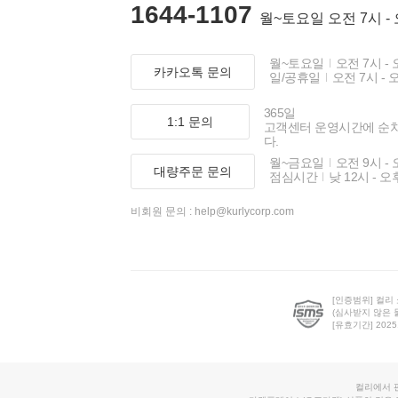
1644-1107
월~토요일 오전 7시 -
월~토요일
오전 7시 - 
카카오톡 문의
일/공휴일
오전 7시 - 
365일
1:1 문의
고객센터 운영시간에 순
다.
월~금요일
오전 9시 - 
대량주문 문의
점심시간
낮 12시 - 오
비회원 문의 :
help@kurlycorp.com
[인증범위] 컬리
(심사받지 않은 
[유효기간] 2025.0
컬리에서 