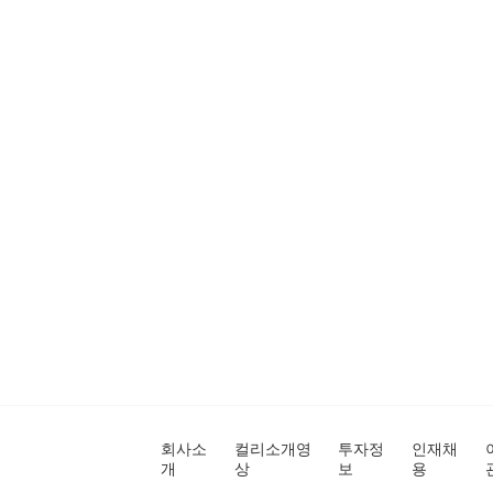
회사소
컬리소개영
투자정
인재채
개
상
보
용