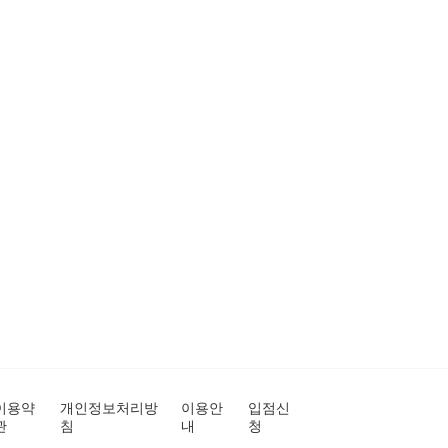
이용약
개인정보처리방
이용안
입점신
관
침
내
청