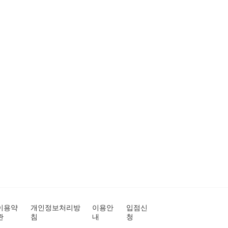
이용약
개인정보처리방
이용안
입점신
관
침
내
청