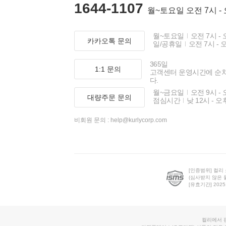
1644-1107
월~토요일 오전 7시 -
월~토요일
오전 7시 - 
카카오톡 문의
일/공휴일
오전 7시 - 
365일
1:1 문의
고객센터 운영시간에 순
다.
월~금요일
오전 9시 - 
대량주문 문의
점심시간
낮 12시 - 오
비회원 문의 :
help@kurlycorp.com
[인증범위] 컬리
(심사받지 않은 
[유효기간] 2025.0
컬리에서 