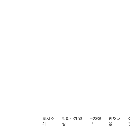
회사소
컬리소개영
투자정
인재채
개
상
보
용