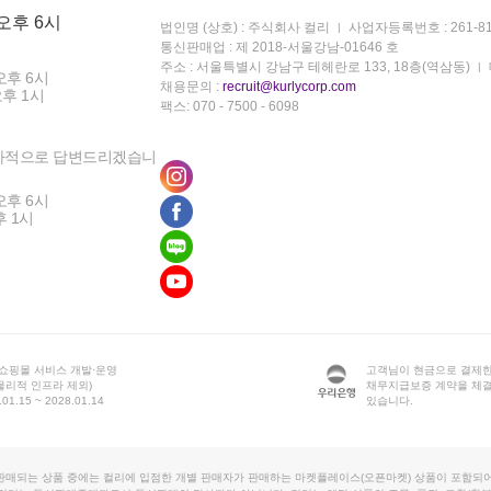
 오후 6시
법인명 (상호) : 주식회사 컬리
사업자등록번호 : 261-81
통신판매업 : 제 2018-서울강남-01646 호
주소 : 서울특별시 강남구 테헤란로 133, 18층(역삼동)
오후 6시
채용문의 :
recruit@kurlycorp.com
오후 1시
팩스: 070 - 7500 - 6098
차적으로 답변드리겠습니
오후 6시
후 1시
 쇼핑몰 서비스 개발·운영
고객님이 현금으로 결제한
물리적 인프라 제외)
채무지급보증 계약을 체
1.15 ~ 2028.01.14
있습니다.
판매되는 상품 중에는 컬리에 입점한 개별 판매자가 판매하는 마켓플레이스(오픈마켓) 상품이 포함되어