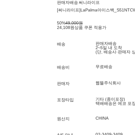
판매자배송
써니라이프
[써니라이프]LaPalma아이스백_S51NTC
50
%
49,000
원
24,108
원
상품 쿠폰 적용가
판매자배송
배송
2~5일 내 도착
(단, 배송사·판매자 
무료배송
배송비
웹뜰주식회사
판매자
기타 (종이포장)
포장타입
택배배송은 에코 포
CHINA
원산지
02-3409-3409