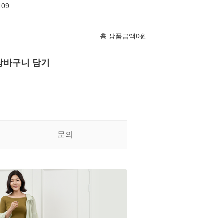
409
총 상품금액
0
원
장바구니 담기
문의