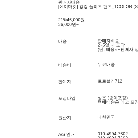
판매자배송
[에이마켓] 캉캉 플리츠 팬츠_1COLOR (S-
21
%
46,000
원
36,000
원
~
판매자배송
배송
2~5일 내 도착
(단, 배송사·판매자 
무료배송
배송비
로로볼리712
판매자
상온 (종이포장)
포장타입
택배배송은 에코 포
대한민국
원산지
010-4994-7602
A/S 안내