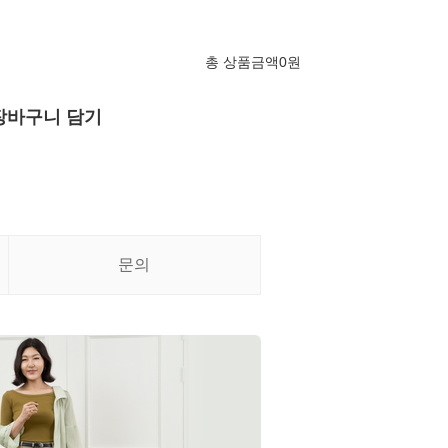
총 상품금액
0
원
장바구니 담기
문의