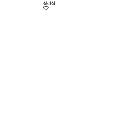
실리샵
+10%쿠폰