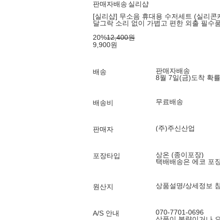
판매자배송
실리샵
[실리샵] 무소음 휴대용 수저세트 (실리콘케이스
달그락 소리 없이 가볍고 편한 외출 필수
20
%
12,400
원
9,900
원
판매자배송
배송
8월 7일(금)
도착 확
무료배송
배송비
(주)주신산업
판매자
상온 (종이포장)
포장타입
택배배송은 에코 포
상품설명/상세정보 
원산지
070-7701-0696
A/S 안내
상품이 불량이거나 오