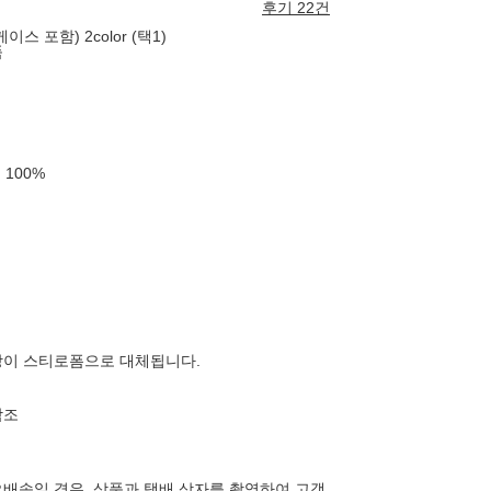
후기 22건
 포함) 2color (택1)
품
률
100
%
장이 스티로폼으로 대체됩니다.
참조
배송일 경우, 상품과 택배 상자를 촬영하여 고객