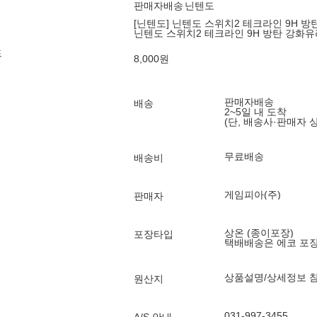
판매자배송
닌텐도
[닌텐도] 닌텐도 스위치2 테크라인 9H 방
닌텐도 스위치2 테크라인 9H 방탄 강화유
드
8,000
원
판매자배송
배송
2~5일 내 도착
(단, 배송사·판매자 
무료배송
배송비
게임피아(주)
판매자
상온 (종이포장)
포장타입
택배배송은 에코 포
상품설명/상세정보 
원산지
031-997-3455