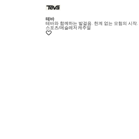
테바
테바와 함께하는 발걸음. 한계 없는 모험의 시작.
스포츠/에슬레저
캐주얼