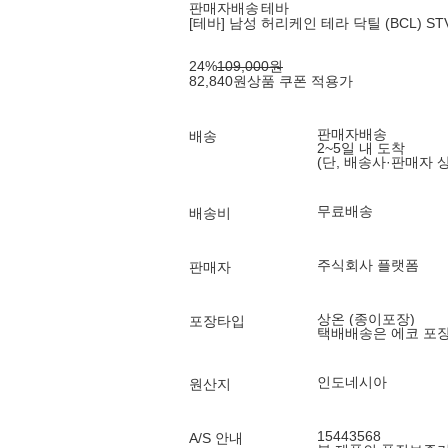
판매자배송
테바
[테바] 남성 허리케인 테라 닥틸 (BCL) STV
24
%
109,000
원
82,840
원
상품 쿠폰 적용가
판매자배송
배송
2~5일 내 도착
(단, 배송사·판매자 
무료배송
배송비
주식회사 플랫폼
판매자
상온 (종이포장)
포장타입
택배배송은 에코 포
인도네시아
원산지
15443568
A/S 안내