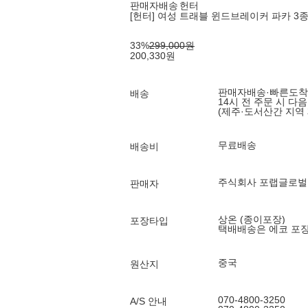
판매자배송
헌터
[헌터] 여성 트래블 윈드브레이커 파카 3종 
33
%
299,000
원
200,330
원
판매자배송
·
빠른도착
배송
14시 전 주문 시 다
(제주·도서산간 지역 
무료배송
배송비
주식회사 포랩글로벌
판매자
상온 (종이포장)
포장타입
택배배송은 에코 포
중국
원산지
070-4800-3250
A/S 안내