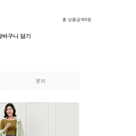
총 상품금액
0
원
장바구니 담기
문의