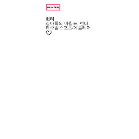
헌터
장마룩의 마침표, 헌터
캐주얼
스포츠/에슬레저