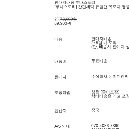
판매자배송
루나스토리
[루나스토리] 간편세탁 듀얼팬 유모차 통
2
%
72,000
원
69,900
원
판매자배송
배송
2~5일 내 도착
(단, 배송사·판매자 
무료배송
배송비
주식회사 에이치엔씨
판매자
상온 (종이포장)
포장타입
택배배송은 에코 포
중국
원산지
070-4086-7890
A/S 안내