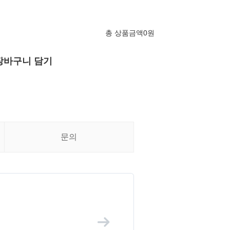
총 상품금액
0
원
장바구니 담기
문의