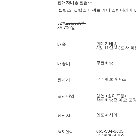
판매자배송
필립스
[필립스] 필립스 퍼펙트 케어 스팀다리미 GC3
32
%
126,300
원
85,700
원
판매자배송
배송
8월 11일(화)
도착 
무료배송
배송비
(주) 렛츠커머스
판매자
상온 (종이포장)
포장타입
택배배송은 에코 포
인도네시아
원산지
063-534-6603
A/S 안내
(주)렛츠커머스