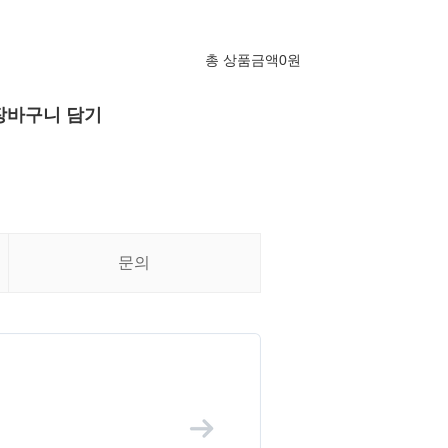
총 상품금액
0
원
장바구니 담기
문의