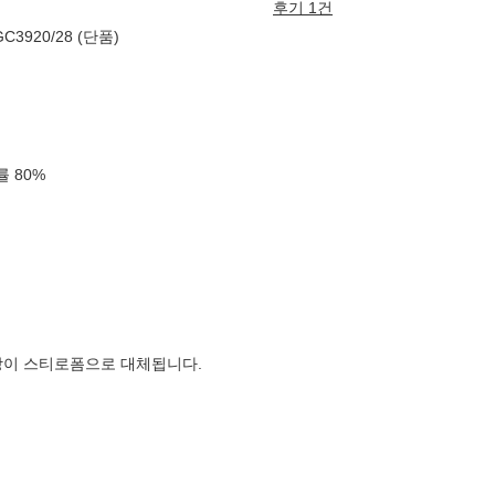
후기 1건
920/28 (단품)
확률
80
%
장이 스티로폼으로 대체됩니다.