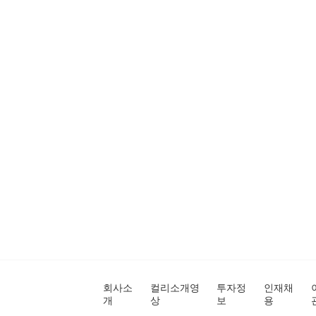
회사소
컬리소개영
투자정
인재채
개
상
보
용