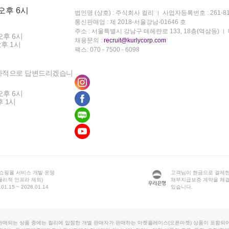
 오후 6시
법인명 (상호) : 주식회사 컬리
사업자등록번호 : 261-81
통신판매업 : 제 2018-서울강남-01646 호
주소 : 서울특별시 강남구 테헤란로 133, 18층(역삼동)
오후 6시
채용문의 :
recruit@kurlycorp.com
오후 1시
팩스: 070 - 7500 - 6098
차적으로 답변드리겠습니
오후 6시
후 1시
 쇼핑몰 서비스 개발·운영
고객님이 현금으로 결제한
물리적 인프라 제외)
채무지급보증 계약을 체
1.15 ~ 2028.01.14
있습니다.
판매되는 상품 중에는 컬리에 입점한 개별 판매자가 판매하는 마켓플레이스(오픈마켓) 상품이 포함되어