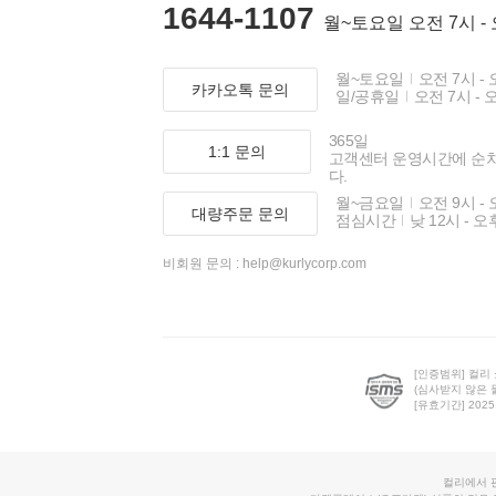
1644-1107
월~토요일 오전 7시 -
월~토요일
오전 7시 - 
카카오톡 문의
일/공휴일
오전 7시 - 
365일
1:1 문의
고객센터 운영시간에 순
다.
월~금요일
오전 9시 - 
대량주문 문의
점심시간
낮 12시 - 오
비회원 문의 :
help@kurlycorp.com
[인증범위] 컬리
(심사받지 않은 
[유효기간] 2025.0
컬리에서 