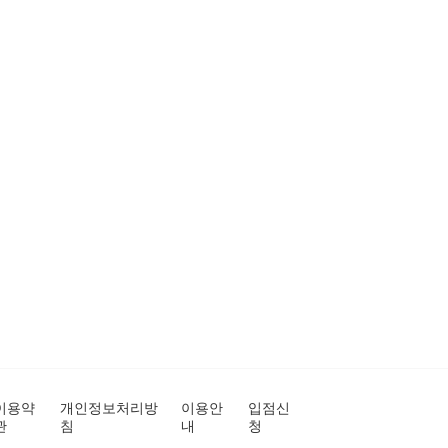
이용약
개인정보처리방
이용안
입점신
관
침
내
청