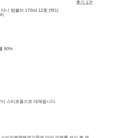
후기 1건
니 텀블러 170ml 12종 (택1)
블러
확률
80
%
장이 스티로폼으로 대체됩니다.
 소비자분쟁해결기준에 따라 피해를 보상 본 제