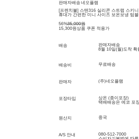
판매자배송
네오플램
[프렌치불] 스텐316 실리콘 스트랩 스키니 미
휴대가 간편한 미니 사이즈 보온보냉 텀
56
%
35,000
원
15,300
원
상품 쿠폰 적용가
판매자배송
배송
8월 10일(월)
도착 
무료배송
배송비
(주)네오플램
판매자
상온 (종이포장)
포장타입
택배배송은 에코 포
중국
원산지
080-512-7000
A/S 안내
소비자기본법에 따른