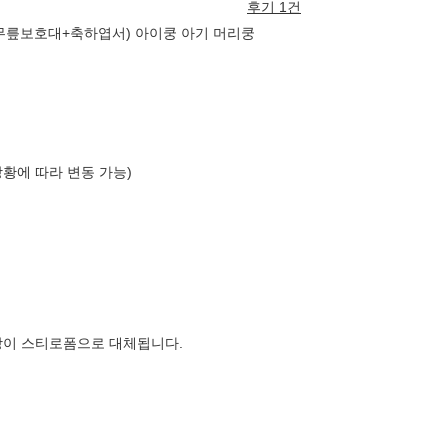
후기 1건
+무릎보호대+축하엽서) 아이쿵 아기 머리쿵
상황에 따라 변동 가능)
장이 스티로폼으로 대체됩니다.