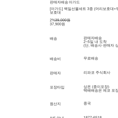
판매자배송
아가드
[아가드] 백일선물세트 3종 (머리보호대
보호대
2
%
39,000
원
37,900
원
판매자배송
배송
2~5일 내 도착
(단, 배송사·판매자 
무료배송
배송비
리파코 주식회사
판매자
상온 (종이포장)
포장타입
택배배송은 에코 포
중국
원산지
1877-6518