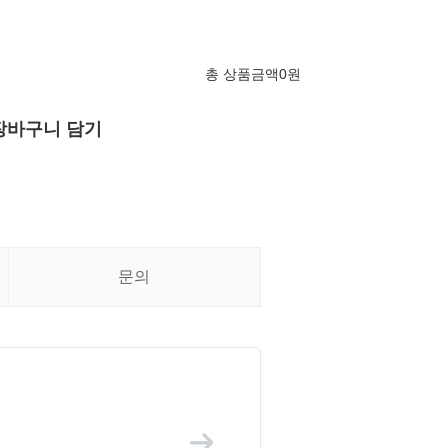
총 상품금액
0
원
장바구니 담기
문의