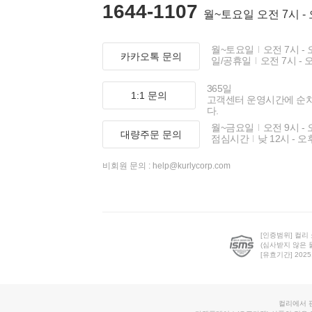
1644-1107
월~토요일 오전 7시 -
월~토요일
오전 7시 - 
카카오톡 문의
일/공휴일
오전 7시 - 
365일
1:1 문의
고객센터 운영시간에 순
다.
월~금요일
오전 9시 - 
대량주문 문의
점심시간
낮 12시 - 오
비회원 문의 :
help@kurlycorp.com
[인증범위] 컬리
(심사받지 않은 
[유효기간] 2025.0
컬리에서 