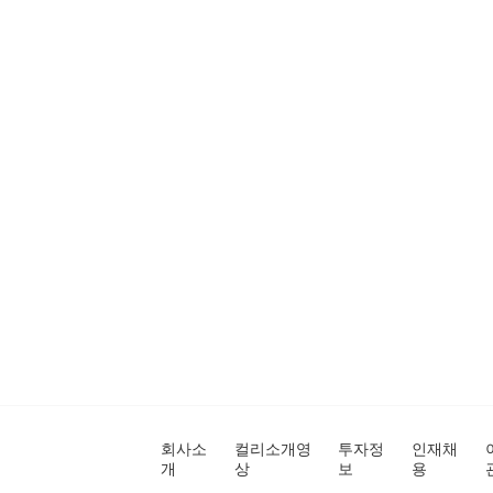
회사소
컬리소개영
투자정
인재채
개
상
보
용