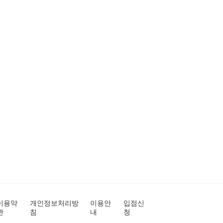
이용약
개인정보처리방
이용안
입점신
관
침
내
청