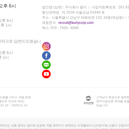
 오후 6시
법인명 (상호) : 주식회사 컬리
사업자등록번호 : 261-81
통신판매업 : 제 2018-서울강남-01646 호
주소 : 서울특별시 강남구 테헤란로 133, 18층(역삼동)
오후 6시
채용문의 :
recruit@kurlycorp.com
오후 1시
팩스: 070 - 7500 - 6098
차적으로 답변드리겠습니
오후 6시
후 1시
 쇼핑몰 서비스 개발·운영
고객님이 현금으로 결제한
물리적 인프라 제외)
채무지급보증 계약을 체
1.15 ~ 2028.01.14
있습니다.
판매되는 상품 중에는 컬리에 입점한 개별 판매자가 판매하는 마켓플레이스(오픈마켓) 상품이 포함되어