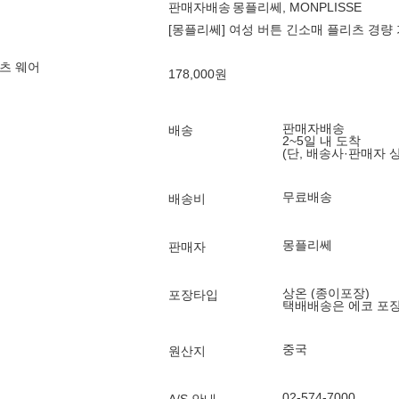
판매자배송
몽플리쎄, MONPLISSE
[몽플리쎄] 여성 버튼 긴소매 플리츠 경량 
츠 웨어
178,000
원
판매자배송
배송
2~5일 내 도착
(단, 배송사·판매자 
무료배송
배송비
몽플리쎄
판매자
상온 (종이포장)
포장타입
택배배송은 에코 포
중국
원산지
02-574-7000