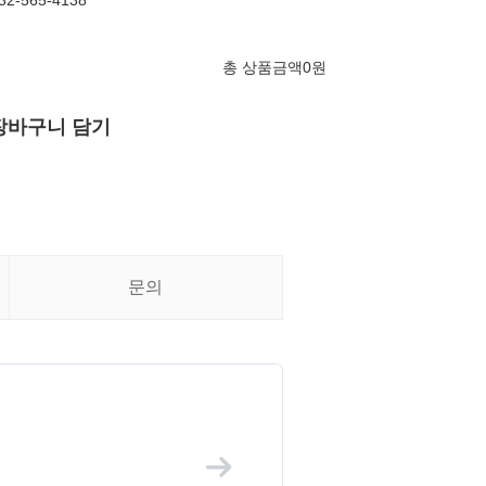
032-565-4138
총 상품금액
0
원
장바구니 담기
문의