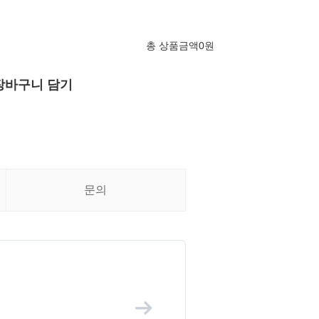
총 상품금액
0
원
장바구니 담기
문의