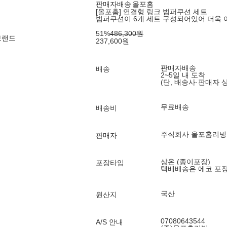
판매자배송
올포홈
[올포홈] 연결형 링크 범퍼쿠션 세트
범퍼쿠션이 6개 세트 구성되어있어 더욱
51
%
486,300
원
브랜드
237,600
원
판매자배송
배송
2~5일 내 도착
(단, 배송사·판매자 
무료배송
배송비
주식회사 올포홈리빙
판매자
상온 (종이포장)
포장타입
택배배송은 에코 포
국산
원산지
07080643544
A/S 안내