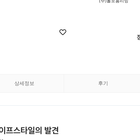
(주)올포홈리빙
상세정보
후기