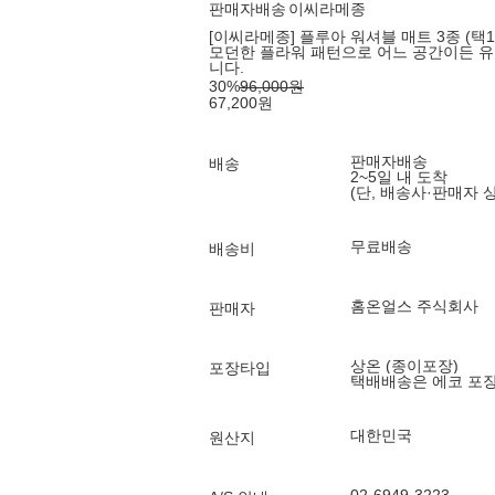
판매자배송
이씨라메종
[이씨라메종] 플루아 워셔블 매트 3종 (택1
모던한 플라워 패턴으로 어느 공간이든 
니다.
30
%
96,000
원
67,200
원
판매자배송
배송
2~5일 내 도착
(단, 배송사·판매자 
무료배송
배송비
홈온얼스 주식회사
판매자
상온 (종이포장)
포장타입
택배배송은 에코 포
대한민국
원산지