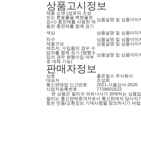
상품고시정보
제품 소재 (섬유의 조성
또는 혼용률을 백분율로
상품설명 및 상품이미
표시) 충전재를 사용한 제
품은 충전재를 함께 표기
색상
상품설명 및 상품이미
치수
상품설명 및 상품이미
제품구성
상품설명 및 상품이미
제조자, 수입품의 경우 수
입자를 함께 표기 (병행수
상품설명 및 상품이미
입의 경우 병행수입 여부
로 대체 가능)
판매자정보
상호
홈온얼스 주식회사
대표자
조성희
통신판매업 신고번호
2021-서울강서-2620
사업자등록번호
7728601622
본 상품은 컬리의 파트너사가 판매하는 상품입
컬리는 통신판매중개자로서 통신판매의 당사자가 아닙
항은 반품/교환정보 기재사항을 참조하시기 바랍